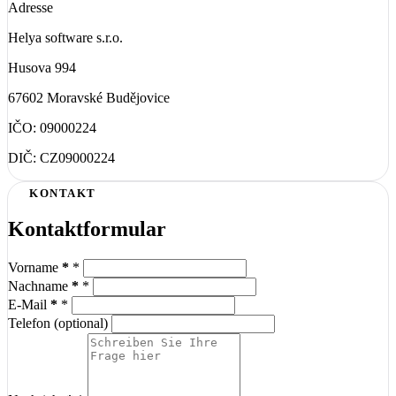
Adresse
Helya software s.r.o.
Husova 994
67602 Moravské Budějovice
IČO:
09000224
DIČ:
CZ09000224
KONTAKT
Kontaktformular
Vorname
*
Nachname
*
E-Mail
*
Telefon (optional)