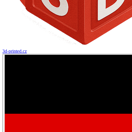
3d-printed
.cz